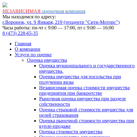
НЕЗАВИСИМАЯ
оценочная компания
Мы находимся по адресу:
г.Воронеж
,
ул. 9 Января, 219
(техцентр "Сити-Моторс")
Часы работы: пн-чт с 9:00 — 17:00, пт с 9:00 — 16:00
8 (473) 228-65-35
Главная
О компании
Услуги по оценке
Оценка имущества
Оценка муниципального и государственного
имущества.
Оценка имущества для посольства при
получении визы
Независимая оценка стоимости имущества
предприятия при банкротстве
Рыночная оценка имущества при разделе
собственности
Оценка страховой стоимости имущества для
целей страхования
Оценка рыночной стоимости имущества при
купле-продаже
Оценка стоимости имущества