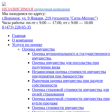
НЕЗАВИСИМАЯ
оценочная компания
Мы находимся по адресу:
г.Воронеж
,
ул. 9 Января, 219
(техцентр "Сити-Моторс")
Часы работы: пн-чт с 9:00 — 17:00, пт с 9:00 — 16:00
8 (473) 228-65-35
Главная
О компании
Услуги по оценке
Оценка имущества
Оценка муниципального и государственного
имущества.
Оценка имущества для посольства при
получении визы
Независимая оценка стоимости имущества
предприятия при банкротстве
Рыночная оценка имущества при разделе
собственности
Оценка страховой стоимости имущества для
целей страхования
Оценка рыночной стоимости имущества при
купле-продаже
Оценка стоимости имущества