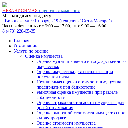
НЕЗАВИСИМАЯ
оценочная компания
Мы находимся по адресу:
г.Воронеж
,
ул. 9 Января, 219
(техцентр "Сити-Моторс")
Часы работы: пн-чт с 9:00 — 17:00, пт с 9:00 — 16:00
8 (473) 228-65-35
Главная
О компании
Услуги по оценке
Оценка имущества
Оценка муниципального и государственного
имущества.
Оценка имущества для посольства при
получении визы
Независимая оценка стоимости имущества
предприятия при банкротстве
Рыночная оценка имущества при разделе
собственности
Оценка страховой стоимости имущества для
целей страхования
Оценка рыночной стоимости имущества при
купле-продаже
Оценка стоимости имущества